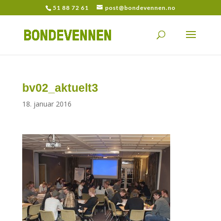
51 88 72 61
post@bondevennen.no
bv02_aktuelt3
18. januar 2016