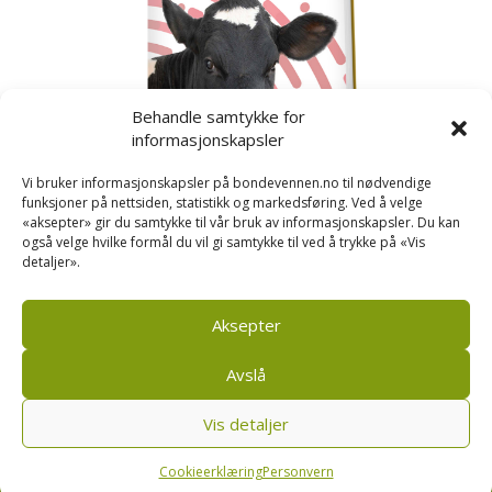
Behandle samtykke for
informasjonskapsler
Vi bruker informasjonskapsler på bondevennen.no til nødvendige
funksjoner på nettsiden, statistikk og markedsføring. Ved å velge
«aksepter» gir du samtykke til vår bruk av informasjonskapsler. Du kan
også velge hvilke formål du vil gi samtykke til ved å trykke på «Vis
detaljer».
Kusignal
Bondevennen har samla den populære serien vår
om kusignal i eit eige hefte.
Aksepter
Avslå
Vis detaljer
Bondevennen SA, Pb 208, sentrum, 4001 Stavanger
|
Personvern og cookies regler
Cookieerklæring
Personvern