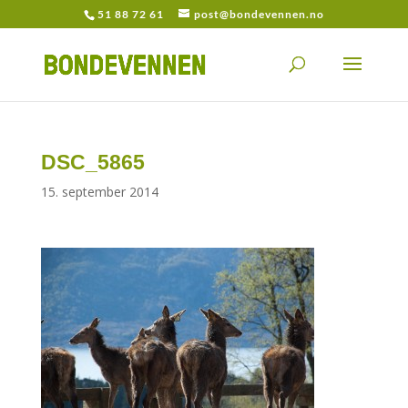
51 88 72 61
post@bondevennen.no
DSC_5865
15. september 2014