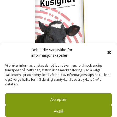
Behandle samtykke for
informasjonskapsler
Vi bruker informasjonskapsler på bondevennen.no til nødvendige
funksjoner på nettsiden, statistikk og markedsføring. Ved å velge
«aksepter» gir du samtykke til vår bruk av informasjonskapsler. Du kan
også velge hvilke formål du vil gi samtykke til ved å trykke på «Vis
detaljer».
Kusignal
Bondevennen har samla den populære serien vår
om kusignal i eit eige hefte.
Aksepter
Avslå