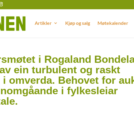
Artikler
Kjøp og salg
Møtekalender
rsmøtet i Rogaland Bondel
av ein turbulent og raskt
n i omverda. Behovet for au
nomgåande i fylkesleiar
ale.