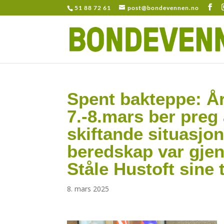
51 88 72 61
post@bondevennen.no
Spent bakteppe: Å
7.-8.mars ber preg 
skiftande situasjo
beredskap var gjen
Ståle Hustoft sine t
8. mars 2025