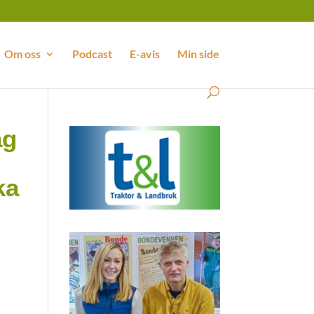
Om oss
Podcast
E-avis
Min side
ag
ka