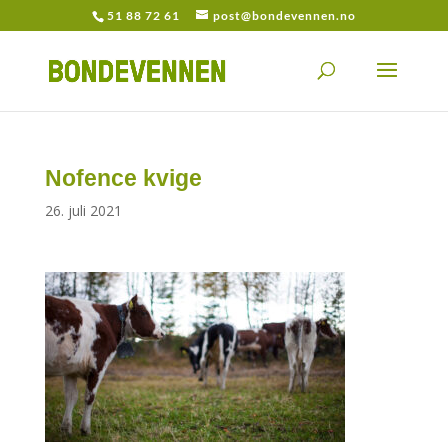
51 88 72 61
post@bondevennen.no
Nofence kvige
26. juli 2021