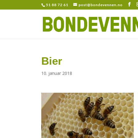
51 88 72 61
post@bondevennen.no
Bier
10. januar 2018