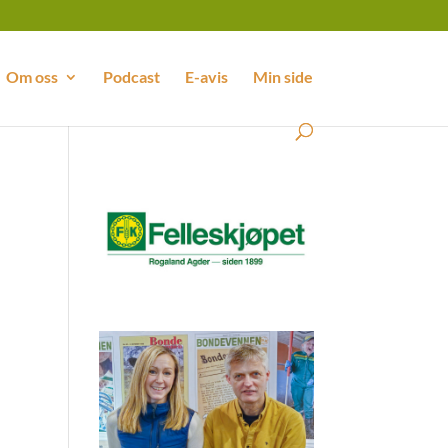
Om oss
Podcast
E-avis
Min side