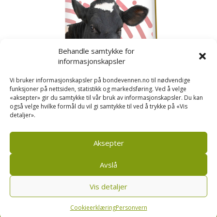
Behandle samtykke for
informasjonskapsler
Vi bruker informasjonskapsler på bondevennen.no til nødvendige
funksjoner på nettsiden, statistikk og markedsføring. Ved å velge
«aksepter» gir du samtykke til vår bruk av informasjonskapsler. Du kan
også velge hvilke formål du vil gi samtykke til ved å trykke på «Vis
detaljer».
Kusignal
Bondevennen har samla den populære serien vår
om kusignal i eit eige hefte.
Aksepter
Avslå
Vis detaljer
Bondevennen SA, Pb 208, sentrum, 4001 Stavanger
|
Personvern og cookies regler
Cookieerklæring
Personvern