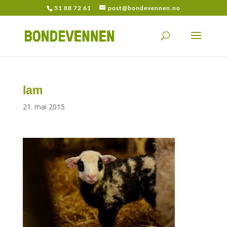
51 88 72 61
post@bondevennen.no
lam
21. mai 2015