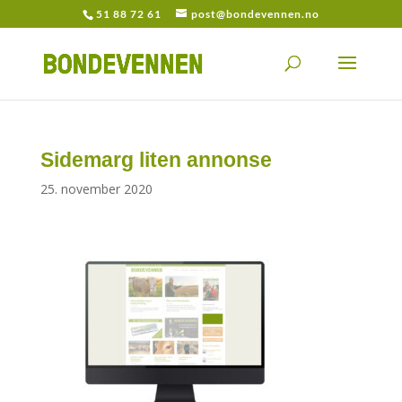
51 88 72 61
post@bondevennen.no
Sidemarg liten annonse
25. november 2020