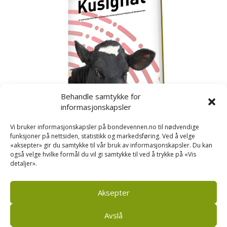
Behandle samtykke for
informasjonskapsler
Vi bruker informasjonskapsler på bondevennen.no til nødvendige
funksjoner på nettsiden, statistikk og markedsføring. Ved å velge
«aksepter» gir du samtykke til vår bruk av informasjonskapsler. Du kan
også velge hvilke formål du vil gi samtykke til ved å trykke på «Vis
detaljer».
Kusignal
Bondevennen har samla den populære serien vår
om kusignal i eit eige hefte.
Aksepter
Avslå