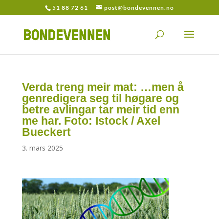
51 88 72 61
post@bondevennen.no
Verda treng meir mat: …men å
genredigera seg til høgare og
betre avlingar tar meir tid enn
me har. Foto: Istock / Axel
Bueckert
3. mars 2025