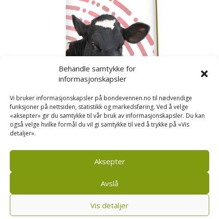
Behandle samtykke for
informasjonskapsler
Vi bruker informasjonskapsler på bondevennen.no til nødvendige
funksjoner på nettsiden, statistikk og markedsføring. Ved å velge
«aksepter» gir du samtykke til vår bruk av informasjonskapsler. Du kan
også velge hvilke formål du vil gi samtykke til ved å trykke på «Vis
detaljer».
Kusignal
Bondevennen har samla den populære serien vår
om kusignal i eit eige hefte.
Aksepter
Avslå
Vis detaljer
Bondevennen SA, Pb 208, sentrum, 4001 Stavanger