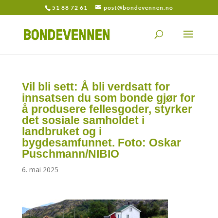
51 88 72 61
post@bondevennen.no
Vil bli sett: Å bli verdsatt for
innsatsen du som bonde gjør for
å produsere fellesgoder, styrker
det sosiale samholdet i
landbruket og i
bygdesamfunnet. Foto: Oskar
Puschmann/NIBIO
6. mai 2025