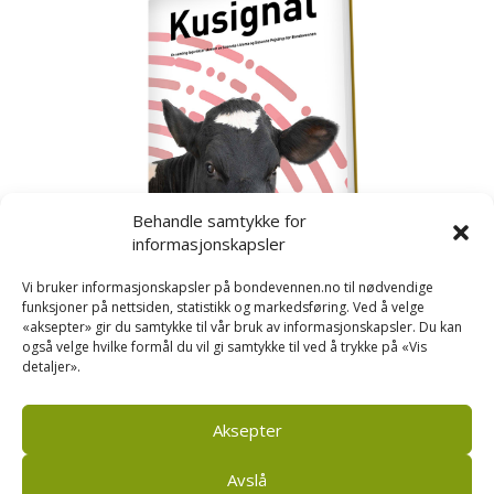
Behandle samtykke for
informasjonskapsler
Vi bruker informasjonskapsler på bondevennen.no til nødvendige
funksjoner på nettsiden, statistikk og markedsføring. Ved å velge
«aksepter» gir du samtykke til vår bruk av informasjonskapsler. Du kan
også velge hvilke formål du vil gi samtykke til ved å trykke på «Vis
detaljer».
Kusignal
Bondevennen har samla den populære serien vår
om kusignal i eit eige hefte.
Aksepter
Avslå