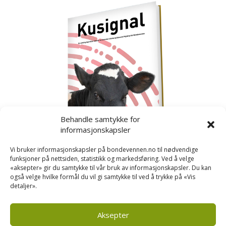
Behandle samtykke for
informasjonskapsler
Vi bruker informasjonskapsler på bondevennen.no til nødvendige
funksjoner på nettsiden, statistikk og markedsføring. Ved å velge
«aksepter» gir du samtykke til vår bruk av informasjonskapsler. Du kan
også velge hvilke formål du vil gi samtykke til ved å trykke på «Vis
detaljer».
Kusignal
Bondevennen har samla den populære serien vår
om kusignal i eit eige hefte.
Aksepter