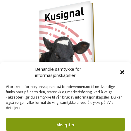
Behandle samtykke for
informasjonskapsler
Vi bruker informasjonskapsler på bondevennen.no til nødvendige
funksjoner på nettsiden, statistikk og markedsføring. Ved å velge
«aksepter» gir du samtykke til vår bruk av informasjonskapsler. Du kan
også velge hvilke formål du vil gi samtykke til ved å trykke på «Vis
detaljer».
Kusignal
Bondevennen har samla den populære serien vår
om kusignal i eit eige hefte.
Aksepter