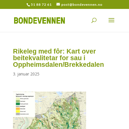
51 88 72 61
post@bondevennen.no
Rikeleg med fôr: Kart over
beitekvalitetar for sau i
Oppheimsdalen/Brekkedalen
3. januar 2025