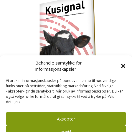
Behandle samtykke for
informasjonskapsler
Vi bruker informasjonskapsler på bondevennen.no til nødvendige
funksjoner på nettsiden, statistikk og markedsføring. Ved å velge
«aksepter» gir du samtykke til vår bruk av informasjonskapsler. Du kan
også velge hvilke formål du vil gi samtykke til ved å trykke på «Vis
detaljer».
Kusignal
Bondevennen har samla den populære serien vår
om kusignal i eit eige hefte.
Aksepter
Avslå