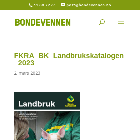
51 88 72 61
post@bondevennen.no
FKRA_BK_Landbrukskatalogen
_2023
2. mars 2023