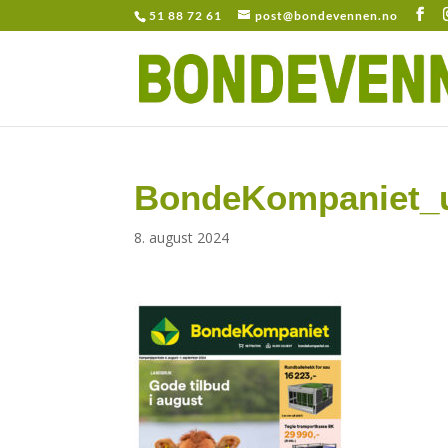
51 88 72 61
post@bondevennen.no
BondeKompaniet_
8. august 2024