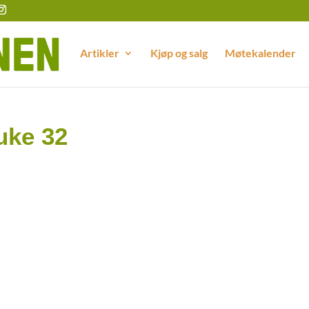
Artikler
Kjøp og salg
Møtekalender
uke 32