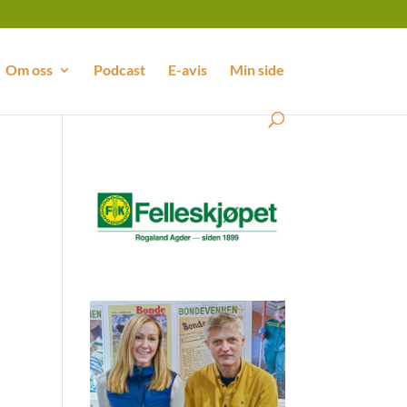
Om oss
Podcast
E-avis
Min side