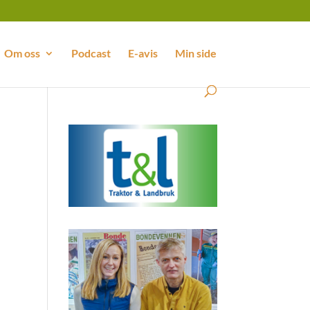
Om oss
Podcast
E-avis
Min side