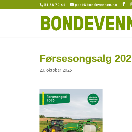
51 88 72 61
post@bondevennen.no
Førsesongsalg 202
23. oktober 2025