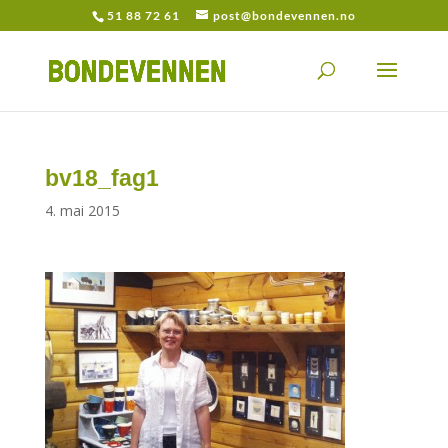
51 88 72 61
post@bondevennen.no
bv18_fag1
4. mai 2015