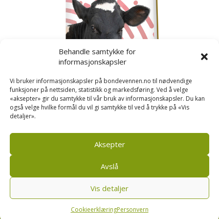
Behandle samtykke for
informasjonskapsler
Vi bruker informasjonskapsler på bondevennen.no til nødvendige
funksjoner på nettsiden, statistikk og markedsføring. Ved å velge
«aksepter» gir du samtykke til vår bruk av informasjonskapsler. Du kan
også velge hvilke formål du vil gi samtykke til ved å trykke på «Vis
detaljer».
Kusignal
Bondevennen har samla den populære serien vår
om kusignal i eit eige hefte.
Aksepter
Avslå
Vis detaljer
Bondevennen SA, Pb 208, sentrum, 4001 Stavanger
|
Personvern og cookies regler
Cookieerklæring
Personvern