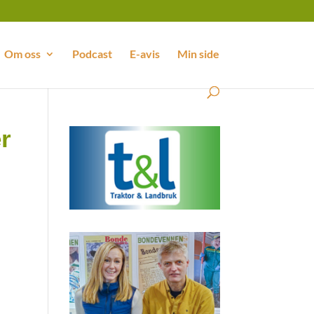
Om oss
Podcast
E-avis
Min side
r