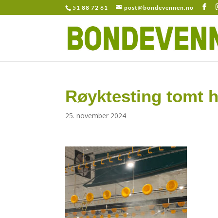
51 88 72 61
post@bondevennen.no
Røyktesting tomt h
25. november 2024