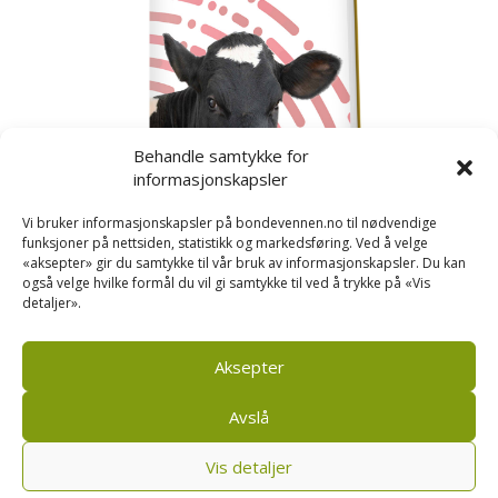
Behandle samtykke for
informasjonskapsler
Vi bruker informasjonskapsler på bondevennen.no til nødvendige
funksjoner på nettsiden, statistikk og markedsføring. Ved å velge
«aksepter» gir du samtykke til vår bruk av informasjonskapsler. Du kan
også velge hvilke formål du vil gi samtykke til ved å trykke på «Vis
detaljer».
Kusignal
Bondevennen har samla den populære serien vår
om kusignal i eit eige hefte.
Aksepter
Avslå
Vis detaljer
Bondevennen SA, Pb 208, sentrum, 4001 Stavanger