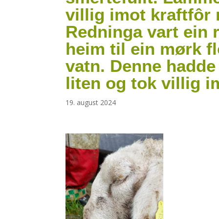
villig imot kraftfô
Redninga vart ein 
heim til ein mørk 
vatn. Denne hadde 
liten og tok villig 
19. august 2024