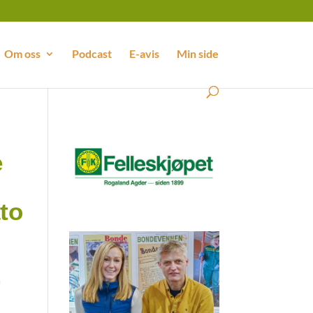
Om oss
Podcast
E-avis
Min side
e
to
,
r