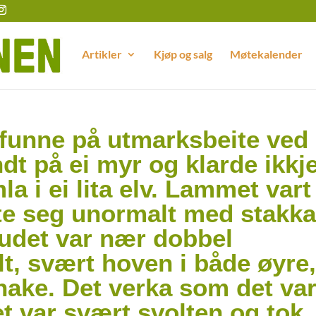
Artikler
Kjøp og salg
Møtekalender
 funne på utmarksbeite ved
ndt på ei myr og klarde ikkj
la i ei lita elv. Lammet vart
te seg unormalt med stakka
vudet var nær dobbel
lt, svært hoven i både øyre
hake. Det verka som det va
t var svært svolten og tok