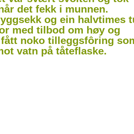
r når det fekk i munnen.
ryggsekk og ein halvtimes t
flor med tilbod om høy og
fått noko tilleggsfôring so
imot vatn på tåteflaske.