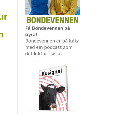
ur
Få Bondevennen på
m
øyra!
Bondevennen er på lufta
med ein podcast som
det luktar fjøs av!