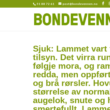
51 88 72 61
post@bondevennen.no
Sjuk: Lammet vart
tilsyn. Det virra ru
følgje mora, og ram
redda, men oppfør
og brå rørsler. Ho
størrelse av norma
augelok, snute og 
smertefullt. Lamme