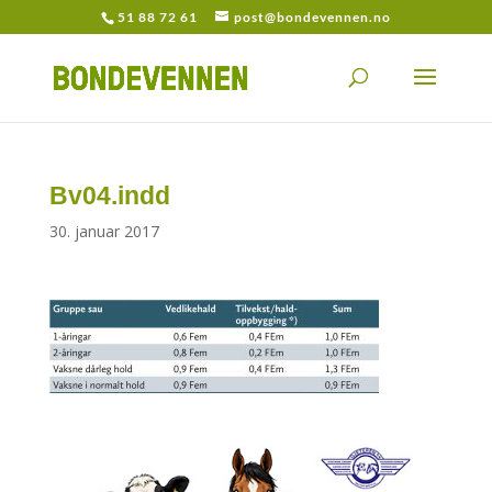
51 88 72 61
post@bondevennen.no
Bv04.indd
30. januar 2017