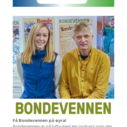
Få Bondevennen på øyra!
Bondevennen er på lufta med ein podcast som det