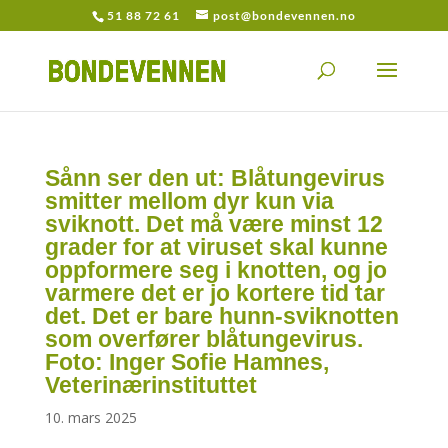
51 88 72 61
post@bondevennen.no
Sånn ser den ut: Blåtungevirus
smitter mellom dyr kun via
sviknott. Det må være minst 12
grader for at viruset skal kunne
oppformere seg i knotten, og jo
varmere det er jo kortere tid tar
det. Det er bare hunn-sviknotten
som overfører blåtunge­virus.
Foto: Inger Sofie Hamnes,
Veterinærinstituttet
10. mars 2025