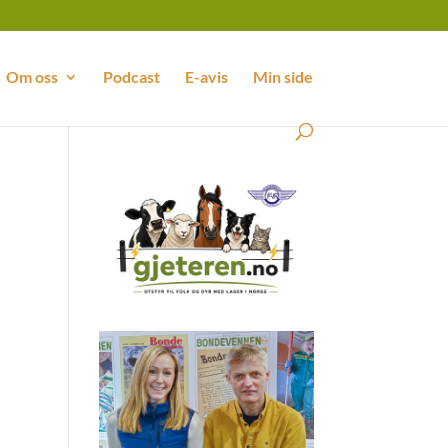
Om oss
Podcast
E-avis
Min side