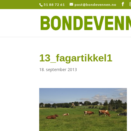
51 88 72 61
post@bondevennen.no
13_fagartikkel1
18. september 2013