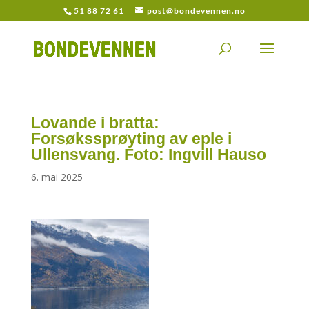
51 88 72 61
post@bondevennen.no
Lovande i bratta:
Forsøkssprøyting av eple i
Ullensvang. Foto: Ingvill Hauso
6. mai 2025