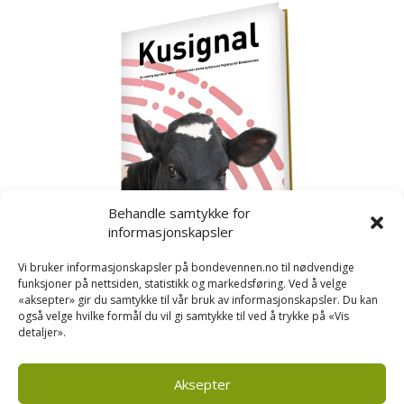
Behandle samtykke for
informasjonskapsler
Vi bruker informasjonskapsler på bondevennen.no til nødvendige
funksjoner på nettsiden, statistikk og markedsføring. Ved å velge
«aksepter» gir du samtykke til vår bruk av informasjonskapsler. Du kan
også velge hvilke formål du vil gi samtykke til ved å trykke på «Vis
detaljer».
Kusignal
Bondevennen har samla den populære serien vår
om kusignal i eit eige hefte.
Aksepter