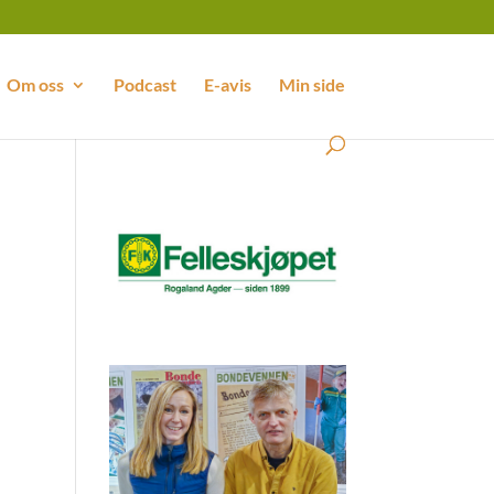
Om oss
Podcast
E-avis
Min side