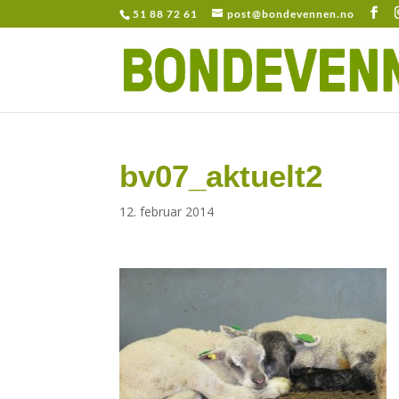
51 88 72 61
post@bondevennen.no
bv07_aktuelt2
12. februar 2014