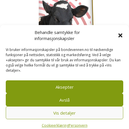
Behandle samtykke for
informasjonskapsler
Vi bruker informasjonskapsler på bondevennen.no til nødvendige
funksjoner på nettsiden, statistikk og markedsføring. Ved å velge
«aksepter» gir du samtykke til vår bruk av informasjonskapsler. Du kan
også velge hvilke formål du vil gi samtykke til ved å trykke på «Vis
detaljer».
Kusignal
Bondevennen har samla den populære serien vår
om kusignal i eit eige hefte.
Aksepter
Avslå
Vis detaljer
Bondevennen SA, Pb 208, sentrum, 4001 Stavanger
|
Personvern og cookies regler
Cookieerklæring
Personvern