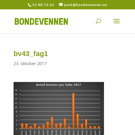
51 88 72 61
post@bondevennen.no
bv43_fag1
23. oktober 2017