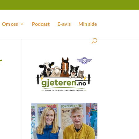
Om oss
Podcast
E-avis
Min side
r