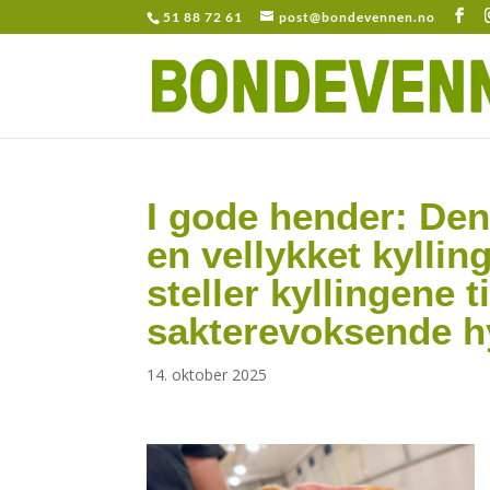
51 88 72 61
post@bondevennen.no
I gode hender: Den 
en vellykket kylli
steller kyllingene t
sakterevoksende h
14. oktober 2025