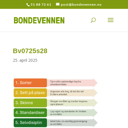
51 88 72 61
post@bondevennen.no
Bv0725s28
25. april 2025