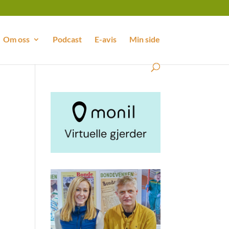
Om oss
Podcast
E-avis
Min side