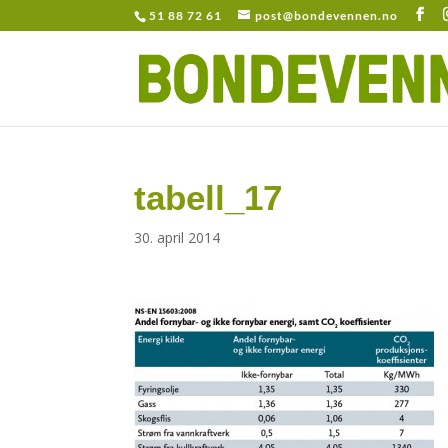
51 88 72 61
post@bondevennen.no
tabell_17
30. april 2014