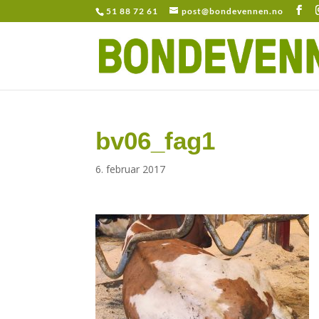
51 88 72 61
post@bondevennen.no
bv06_fag1
6. februar 2017