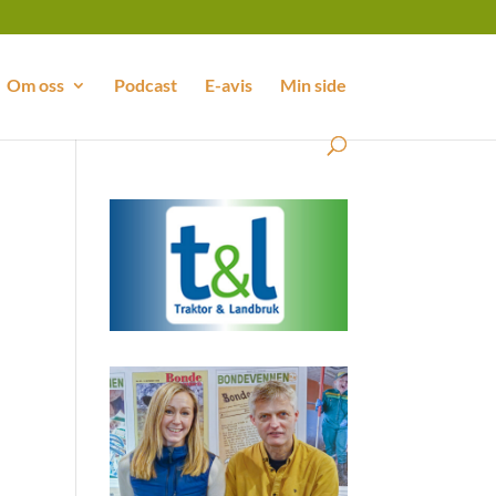
Om oss
Podcast
E-avis
Min side