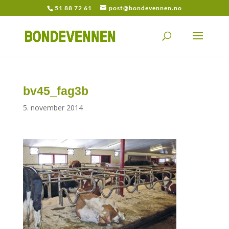
51 88 72 61
post@bondevennen.no
bv45_fag3b
5. november 2014