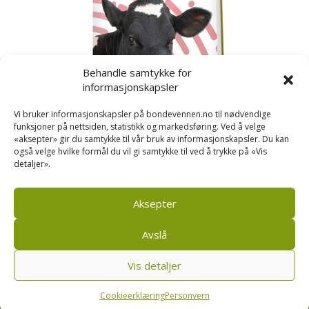
Behandle samtykke for
informasjonskapsler
Vi bruker informasjonskapsler på bondevennen.no til nødvendige
funksjoner på nettsiden, statistikk og markedsføring. Ved å velge
«aksepter» gir du samtykke til vår bruk av informasjonskapsler. Du kan
også velge hvilke formål du vil gi samtykke til ved å trykke på «Vis
detaljer».
Kusignal
Bondevennen har samla den populære serien vår
om kusignal i eit eige hefte.
Aksepter
Avslå
Vis detaljer
Bondevennen SA, Pb 208, sentrum, 4001 Stavanger
|
Personvern og cookies regler
Cookieerklæring
Personvern