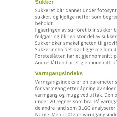
Sukker
Sukkeret blir dannet under fotosyn
sukker, og kjølige netter som begre
beholdt.
I gjæringen av surfôret blir sukker 
feilgjæring blir en stor del av sukke
Sukker øker smakeligheten til grovfô
Sukkerinnholdet bør ligge mellom 4
Førsteslåtten har et gjennomsnitt på 
Andreslåtten har et gjennomsnitt på 5
Varmgangsindeks
Varmgangsindeks er en parameter som
for varmgang etter åpning av siloen. 
varmgang og mugg ved uttak. Den opp
under 20 regnes som bra. På varmg
de andre land som BLGG analyserer gr
Norge. Men i 2012 er varmgangsindek