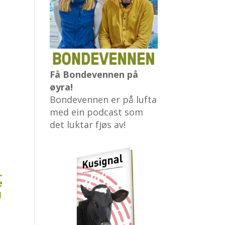
Få Bondevennen på
øyra!
Bondevennen er på lufta
med ein podcast som
det luktar fjøs av!
.
e
g