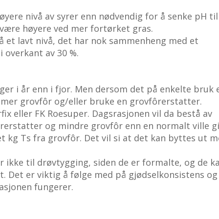
øyere nivå av syrer enn nødvendig for å senke pH til
n være høyere ved mer fortørket gras.
på et lavt nivå, det har nok sammenheng med et
i overkant av 30 %.
er i år enn i fjor. Men dersom det på enkelte bruk 
e mer grovfôr og/eller bruke en grovfôrerstatter.
ix eller FK Roesuper. Dagsrasjonen vil da bestå av
erstatter og mindre grovfôr enn en normalt ville gi
t kg Ts fra grovfôr. Det vil si at det kan byttes ut 
 ikke til drøvtygging, siden de er formalte, og de k
ut. Det er viktig å følge med på gjødselkonsistens og
asjonen fungerer.