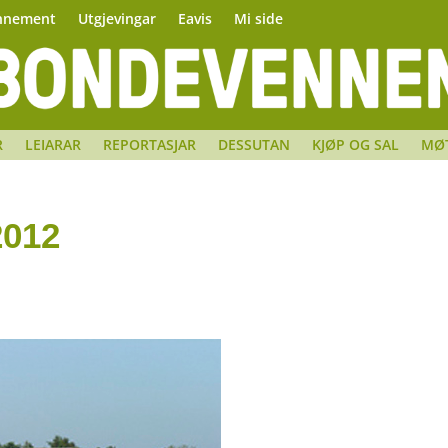
nnement
Utgjevingar
Eavis
Mi side
R
LEIARAR
REPORTASJAR
DESSUTAN
KJØP OG SAL
MØ
2012