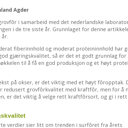
aland Agder
v grovfôr i samarbeid med det nederlandske laborato
ingen i de tre siste år. Grunnlaget for denne artikkel
 år.
derat fiberinnhold og moderat proteininnhold har 
od gjæringskvalitet, så er det et godt grunnlag for
økkelen til å få en god produksjon og et høyt prote
ekst på okser, er det viktig med et høyt fôropptak. 
 redusert grovfôrkvalitet med kraftfôr, men for å 
 er det viktig å velge rett kraftfôrsort, og gi i rett
skvalitet
e verdier sier litt om trenden i surfôret fra årets