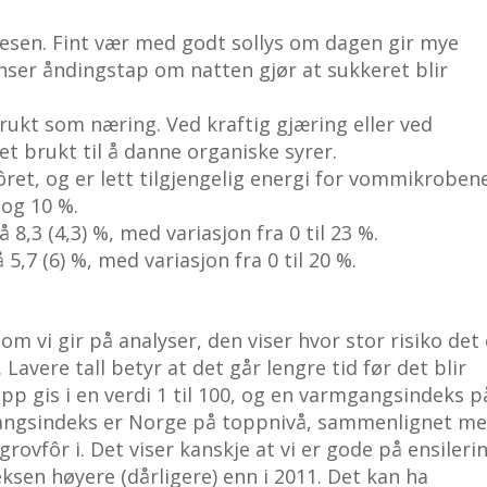
tesen. Fint vær med godt sollys om dagen gir mye
nser åndingstap om natten gjør at sukkeret blir
brukt som næring. Ved kraftig gjæring eller ved
ret brukt til å danne organiske syrer.
ret, og er lett tilgjengelig energi for vommikrobene
 og 10 %.
8,3 (4,3) %, med variasjon fra 0 til 23 %.
,7 (6) %, med variasjon fra 0 til 20 %.
 vi gir på analyser, den viser hvor stor risiko det 
Lavere tall betyr at det går lengre tid før det blir
 gis i en verdi 1 til 100, og en varmgangsindeks p
angsindeks er Norge på toppnivå, sammenlignet m
ovfôr i. Det viser kanskje at vi er gode på ensilerin
sen høyere (dårligere) enn i 2011. Det kan ha