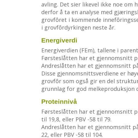
avling. Det sier likevel ikke noe om
derfor å ta en analyse med gjæringsk
grovfôret i kommende innefôringsse
i grovfôrdyrkingen neste år.
Energiverdi
Energiverdien (FEm), tallene i parent
Førsteslåtten har et gjennomsnitt på 
Andreslåtten har et gjennomsnitt på 0
Disse gjennomsnittsverdiene er høye
grovfôr som også gir en del strukt
grunnlag for god melkeproduksjon og
Proteinnivå
Førsteslåtten har et gjennomsnitt på 
til 19,8, eller PBV -58 til 79.
Andreslåtten har et gjennomsnitt på 1
22, eller PBV -58 til 104.