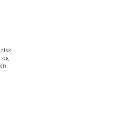
anisk
, og
 en