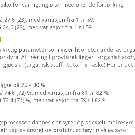
siko for varmgang øker med økende fortørking,
27,6 (23), med variasjon fra 1 til 59.
4,6 (28), med variasjon fra 1 til 59.
f
n viktig parameter som viser hvor stor andel av org
r dyra. All næring i grovfôret ligger i organisk stoff
i gjødsla. (organisk stoff= total Ts –aske) Her er det
ligge på 75 – 80 %.
74,6 (72) %, med variasjon fra 61 til 82 %.
72,4 (71) %, med variasjon fra 59 til 82 %
gsprosessen dannes det syrer og spesielt melkesyre
ir tap av energi og protein, et høyt nivå av syrer