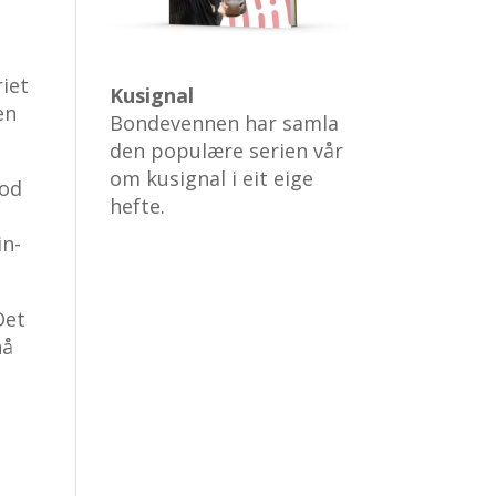
riet
Kusignal
en
Bondevennen har samla
den populære serien vår
om kusignal i eit eige
god
hefte.
in-
Det
nå