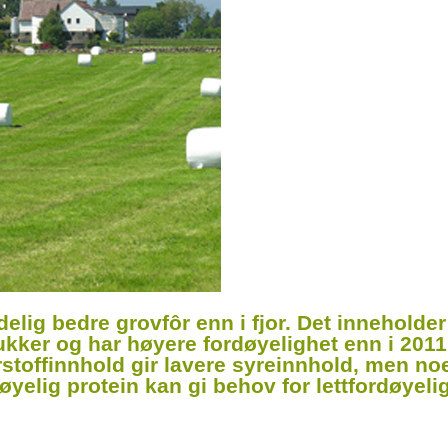
ydelig bedre grovfôr enn i fjor. Det inneholder
ukker og har høyere fordøyelighet enn i 2011
­stoff­innhold gir lavere syreinnhold, men no
yelig protein kan gi behov for lettfordøyeli