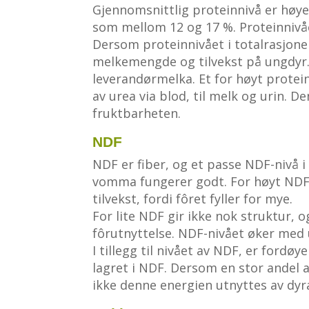
Gjennomsnittlig proteinnivå er høyer
som mellom 12 og 17 %. Proteinnivået
Dersom proteinnivået i totalrasjonen 
melkemengde og tilvekst på ungdyr. 
leverandørmelka. Et for høyt protein
av urea via blod, til melk og urin. 
fruktbarheten.
NDF
NDF er fiber, og et passe NDF-nivå 
vomma fungerer godt. For høyt NDF-n
tilvekst, fordi fôret fyller for mye.
For lite NDF gir ikke nok struktur, 
fôrutnyttelse. NDF-nivået øker med u
I tillegg til nivået av NDF, er fordø
lagret i NDF. Dersom en stor andel a
ikke denne energien utnyttes av dyr