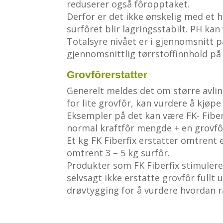
reduserer også fôropptaket.
Derfor er det ikke ønskelig med et h
surfôret blir lagringsstabilt. PH ka
Totalsyre nivået er i gjennomsnitt 
gjennomsnittlig tørrstoffinnhold på 
Grovfôrerstatter
Generelt meldes det om større avling
for lite grovfôr, kan vurdere å kjøp
Eksempler på det kan være FK- Fiberf
normal kraftfôr mengde + en grovfôr
Et kg FK Fiberfix erstatter omtrent e
omtrent 3 – 5 kg surfôr.
Produkter som FK Fiberfix stimulerer
selvsagt ikke erstatte grovfôr fullt 
drøvtygging for å vurdere hvordan r