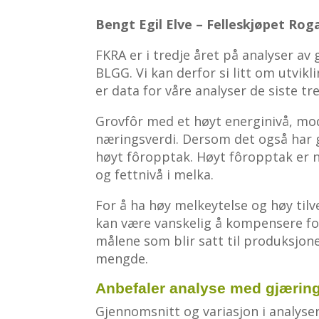
Bengt Egil Elve – Felleskjøpet Rog
FKRA er i tredje året på analyser a
BLGG. Vi kan derfor si litt om utvikl
er data for våre analyser de siste tre
Grovfôr med et høyt energinivå, mo
næringsverdi. Dersom det også har g
høyt fôropptak. Høyt fôropptak er n
og fettnivå i melka.
For å ha høy melkeytelse og høy tilv
kan være vanskelig å kompensere for
målene som blir satt til produksjonen,
mengde.
Anbefaler analyse med gjæring
Gjennomsnitt og variasjon i analysert