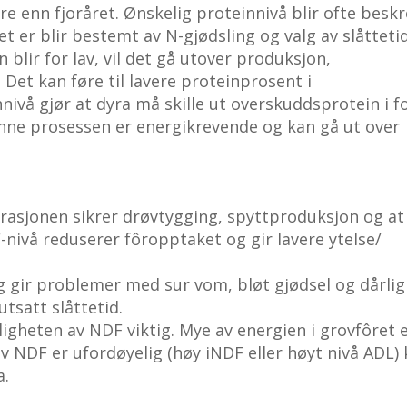
e enn fjoråret. Ønskelig proteinnivå blir ofte besk
 er blir bestemt av N-gjødsling og valg av slåttetid
blir for lav, vil det gå utover produksjon,
Det kan føre til lavere proteinprosent i
nivå gjør at dyra må skille ut overskuddsprotein i 
Denne prosessen er energikrevende og kan gå ut over
i rasjonen sikrer drøvtygging, spyttproduksjon og at
ivå reduserer fôropptaket og gir lavere ytelse/
og gir problemer med sur vom, bløt gjødsel og dårlig
tsatt slåttetid.
yeligheten av NDF viktig. Mye av energien i grovfôret 
v NDF er ufordøyelig (høy iNDF eller høyt nivå ADL)
a.