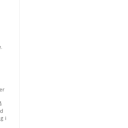
.
er
å
ed
g i