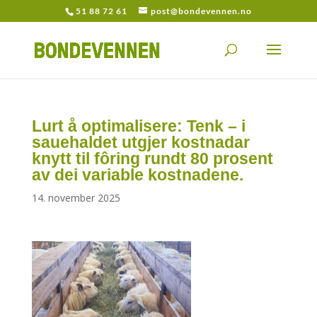
51 88 72 61
post@bondevennen.no
Lurt å optimalisere: Tenk – i
sauehaldet utgjer kostnadar
knytt til fôring rundt 80 prosent
av dei variable kostnadene.
14. november 2025