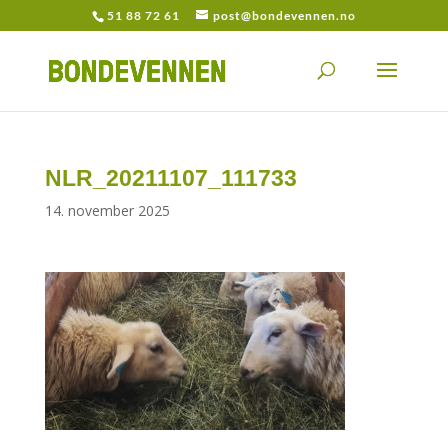
51 88 72 61
post@bondevennen.no
NLR_20211107_111733
14. november 2025