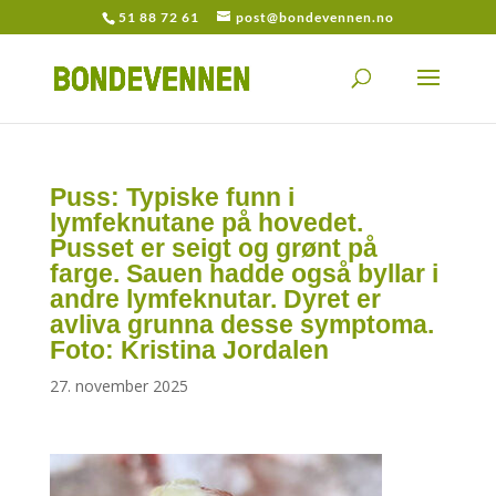
51 88 72 61
post@bondevennen.no
Puss: Typiske funn i
lymfeknutane på hovedet.
Pusset er seigt og grønt på
farge. Sauen hadde også byllar i
andre lymfeknutar. Dyret er
avliva grunna desse symptoma.
Foto: Kristina Jordalen
27. november 2025