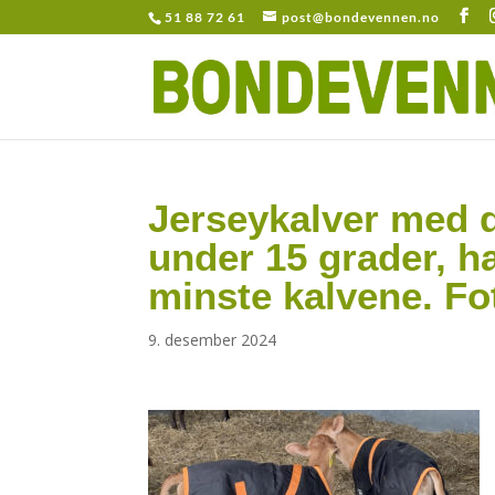
51 88 72 61
post@bondevennen.no
Jerseykalver med 
under 15 grader, ha
minste kalvene. Fo
9. desember 2024