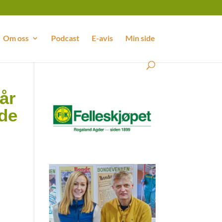
Om oss
Podcast
E-avis
Min side
år
 de