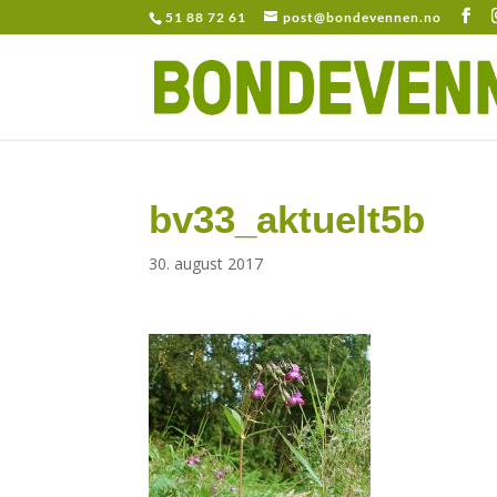
51 88 72 61
post@bondevennen.no
bv33_aktuelt5b
30. august 2017