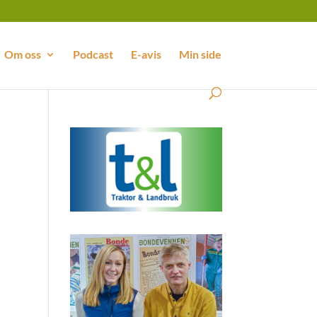
Om oss
Podcast
E-avis
Min side