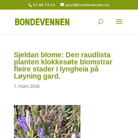
51 88 72 61
post@bondevennen.no
Sjeldan blome: Den raudlista
planten klokkesøte blomstrar
fleire stader i lyngheia på
Løyning gard.
1. mars 2026