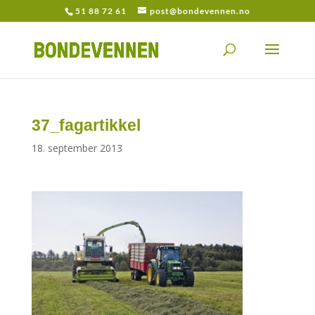
51 88 72 61
post@bondevennen.no
37_fagartikkel
18. september 2013