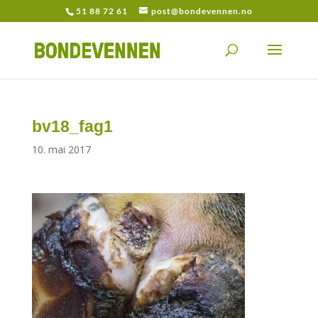
51 88 72 61
post@bondevennen.no
bv18_fag1
10. mai 2017