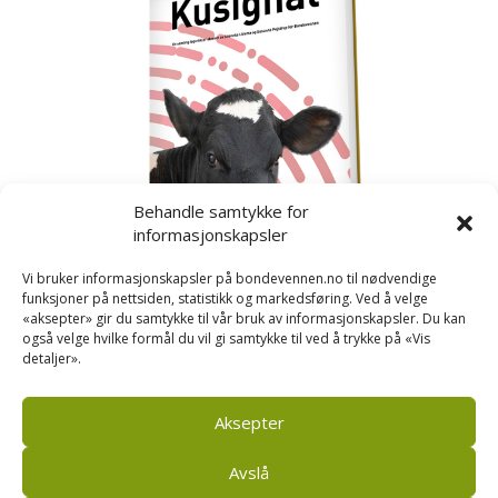
Behandle samtykke for
informasjonskapsler
Vi bruker informasjonskapsler på bondevennen.no til nødvendige
funksjoner på nettsiden, statistikk og markedsføring. Ved å velge
«aksepter» gir du samtykke til vår bruk av informasjonskapsler. Du kan
også velge hvilke formål du vil gi samtykke til ved å trykke på «Vis
detaljer».
Kusignal
Bondevennen har samla den populære serien vår
om kusignal i eit eige hefte.
Aksepter
Avslå