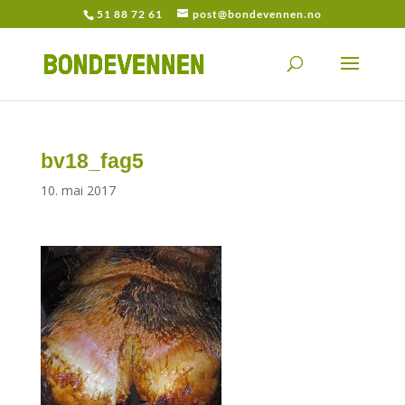
51 88 72 61
post@bondevennen.no
bv18_fag5
10. mai 2017