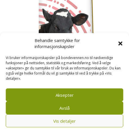
Behandle samtykke for
informasjonskapsler
Vi bruker informasjonskapsler på bondevennen.no til nødvendige
funksjoner på nettsiden, statistikk og markedsføring. Ved å velge
«aksepter» gir du samtykke til vår bruk av informasjonskapsler. Du kan
også velge hvilke formål du vil gi samtykke til ved å trykke på «Vis
detaljer».
Kusignal
Bondevennen har samla den populære serien vår
om kusignal i eit eige hefte.
Aksepter
Avslå
Vis detaljer
Bondevennen SA, Pb 208, sentrum, 4001 Stavanger