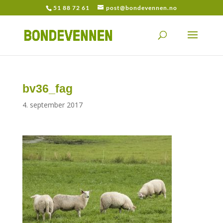
51 88 72 61
post@bondevennen.no
bv36_fag
4. september 2017