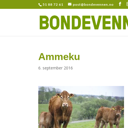
51 88 72 61
post@bondevennen.no
Ammeku
6. september 2016