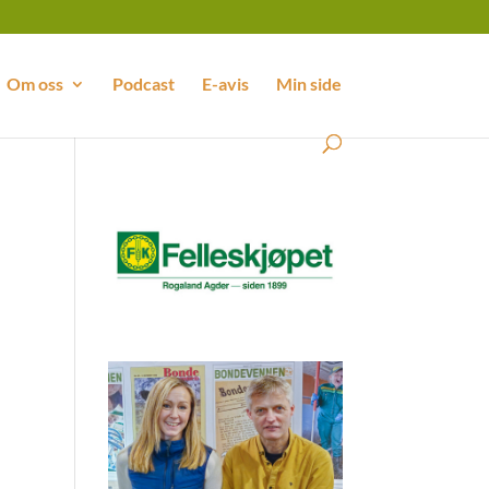
Om oss
Podcast
E-avis
Min side