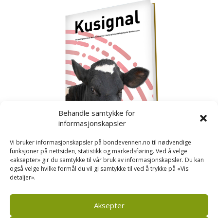
Behandle samtykke for
informasjonskapsler
Vi bruker informasjonskapsler på bondevennen.no til nødvendige
funksjoner på nettsiden, statistikk og markedsføring. Ved å velge
«aksepter» gir du samtykke til vår bruk av informasjonskapsler. Du kan
også velge hvilke formål du vil gi samtykke til ved å trykke på «Vis
detaljer».
Kusignal
Bondevennen har samla den populære serien vår
om kusignal i eit eige hefte.
Aksepter