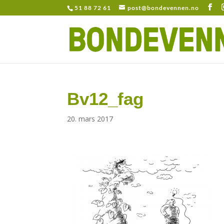
51 88 72 61
post@bondevennen.no
Bv12_fag
20. mars 2017