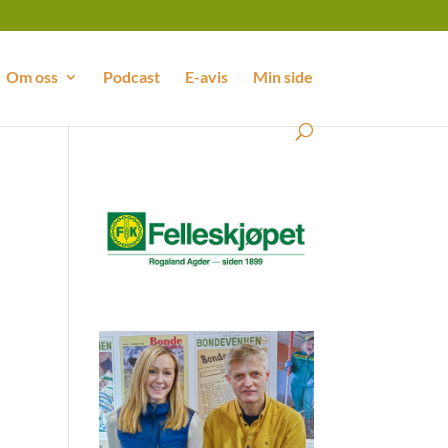
Om oss
Podcast
E-avis
Min side