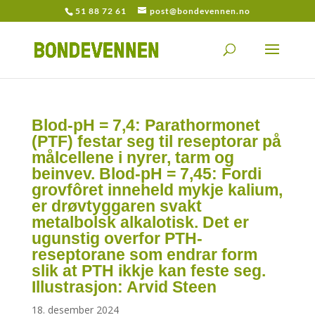
51 88 72 61
post@bondevennen.no
Blod-pH = 7,4: Parathormonet
(PTF) festar seg til reseptorar på
målcellene i nyrer, tarm og
beinvev. Blod-pH = 7,45: Fordi
grovfôret inneheld mykje kalium,
er drøvtyggaren svakt
metalbolsk alkalotisk. Det er
ugunstig overfor PTH-
reseptorane som endrar form
slik at PTH ikkje kan feste seg.
Illustrasjon: Arvid Steen
18. desember 2024