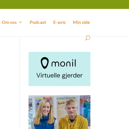
Om oss
Podcast
E-avis
Min side