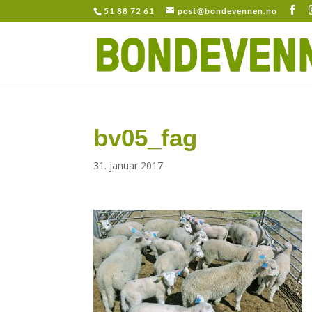
51 88 72 61
post@bondevennen.no
bv05_fag
31. januar 2017