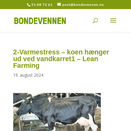
51 88 72 61
post@bondevennen.no
2-Varmestress – koen hænger
ud ved vandkarret1 – Lean
Farming
19. august 2024