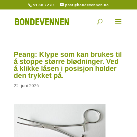
51 88 72 61
post@bondevennen.no
Peang: Klype som kan brukes til
å stoppe større blødninger. Ved
å klikke låsen i posisjon holder
den trykket på.
22. juni 2026