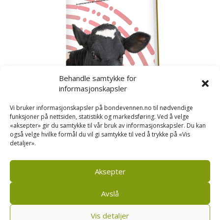
Behandle samtykke for
informasjonskapsler
Vi bruker informasjonskapsler på bondevennen.no til nødvendige
funksjoner på nettsiden, statistikk og markedsføring. Ved å velge
«aksepter» gir du samtykke til vår bruk av informasjonskapsler. Du kan
også velge hvilke formål du vil gi samtykke til ved å trykke på «Vis
detaljer».
Kusignal
Bondevennen har samla den populære serien vår
om kusignal i eit eige hefte.
Aksepter
Avslå
Vis detaljer